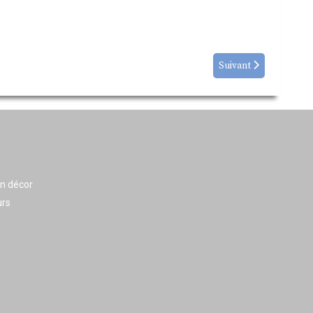
Suivant
en décor
urs