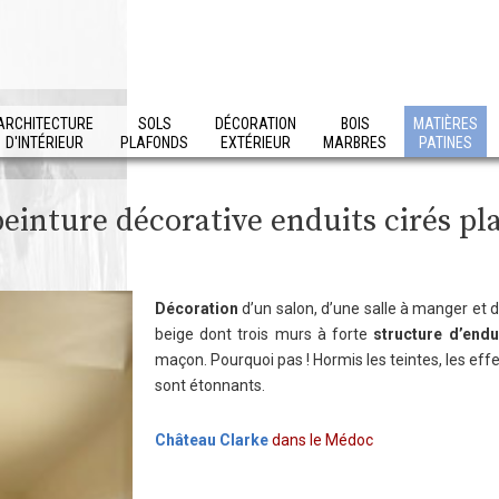
ARCHITECTURE
SOLS
DÉCORATION
BOIS
MATIÈRES
D'INTÉRIEUR
PLAFONDS
EXTÉRIEUR
MARBRES
PATINES
inture décorative enduits cirés platr
Décoration
d’un salon, d’une salle à manger et 
beige dont trois murs à forte
structure d’endui
maçon. Pourquoi pas ! Hormis les teintes, les effet
sont étonnants.
Château Clarke
dans le Médoc