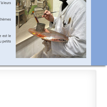
’à leurs
s thèmes
e est le
u petits