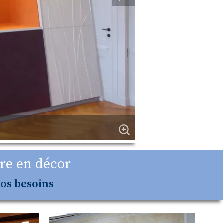
re en décor
vos besoins