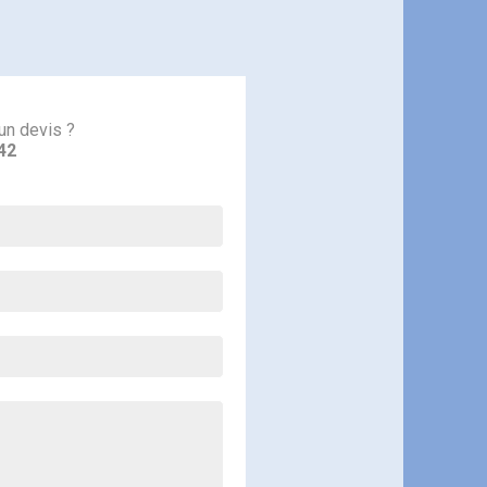
un devis ?
42