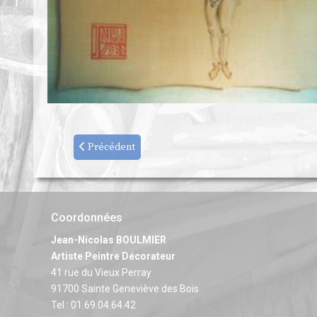
Précédent
Coordonnées
Jean-Nicolas BOULMIER
Artiste Peintre Décorateur
41 rue du Vieux Perray
91700 Sainte Geneviève des Bois
Tel : 01.69.04.64.42