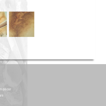
en décor
urs