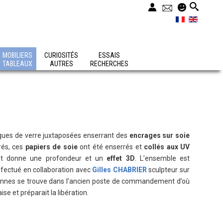
MOBILIERS
CURIOSITÉS
ESSAIS
TABLEAUX
AUTRES
RECHERCHES
aques de verre juxtaposées enserrant des
encrages sur soie
rés, ces
papiers de soie
ont été enserrés et
collés aux UV
ent donne une profondeur et un
effet 3D
. L’ensemble est
effectué en collaboration avec
Gilles CHABRIER
sculpteur sur
 colonnes se trouve dans l’ancien poste de commandement d’où
ise et préparait la libération.