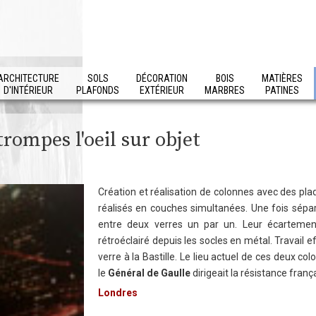
ARCHITECTURE
SOLS
DÉCORATION
BOIS
MATIÈRES
D'INTÉRIEUR
PLAFONDS
EXTÉRIEUR
MARBRES
PATINES
trompes l'oeil sur objet
Création et réalisation de colonnes avec des pl
réalisés en couches simultanées. Une fois sépa
entre deux verres un par un. Leur écartem
rétroéclairé depuis les socles en métal. Travail 
verre à la Bastille. Le lieu actuel de ces deux
le
Général de Gaulle
dirigeait la résistance frança
Londres