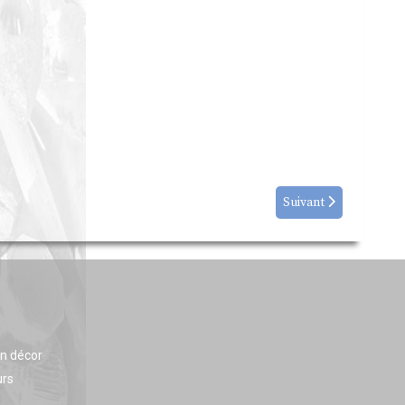
Suivant
en décor
urs