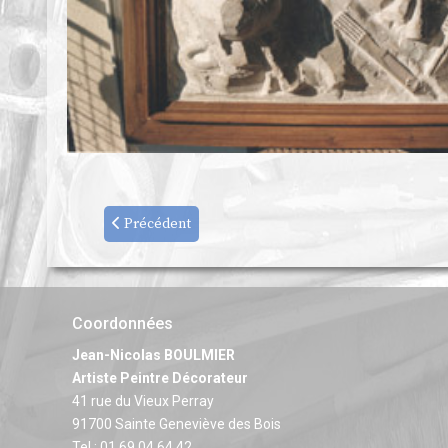
Précédent
Coordonnées
Jean-Nicolas BOULMIER
Artiste Peintre Décorateur
41 rue du Vieux Perray
91700 Sainte Geneviève des Bois
Tel : 01.69.04.64.42