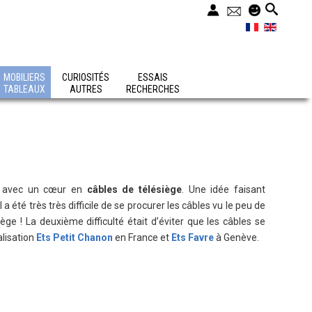
MOBILIERS
CURIOSITÉS
ESSAIS
TABLEAUX
AUTRES
RECHERCHES
es avec un cœur en
câbles de télésiège
. Une idée faisant
 Il a été très très difficile de se procurer les câbles vu le peu de
iège ! La deuxième difficulté était d’éviter que les câbles se
lisation
Ets Petit Chanon
en France et
Ets Favre
à Genève.