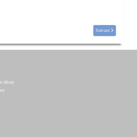
Suivant
en décor
urs