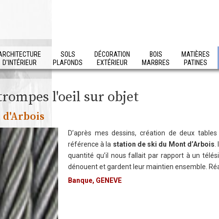
ARCHITECTURE
SOLS
DÉCORATION
BOIS
MATIÈRES
D'INTÉRIEUR
PLAFONDS
EXTÉRIEUR
MARBRES
PATINES
trompes l'oeil sur objet
 d'Arbois
D’après mes dessins, création de deux tabl
référence à la
station de ski du Mont d’Arbois
.
quantité qu’il nous fallait par rapport à un télés
dénouent et gardent leur maintien ensemble. Réa
Banque, GENEVE