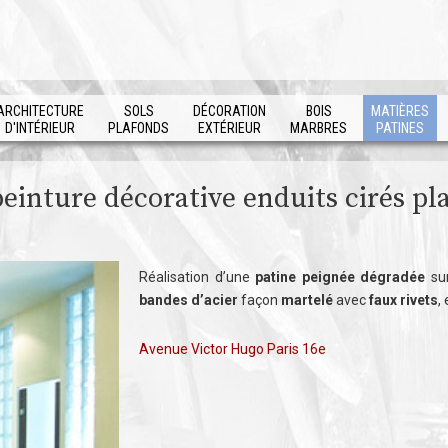
ARCHITECTURE
SOLS
DÉCORATION
BOIS
MATIÈRES
D'INTÉRIEUR
PLAFONDS
EXTÉRIEUR
MARBRES
PATINES
inture décorative enduits cirés platr
Réalisation d’une
patine peignée dégradée
sur
bandes d’acier
façon
martelé
avec
faux rivets
,
Avenue Victor Hugo Paris 16e