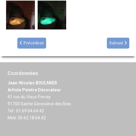
Précédent
Suivant
Coordonnées
Jean-Nicolas BOULMIER
Artiste Peintre Décorateur
41 rue du Vieux Perray
91700 Sainte Geneviève des Bois
Tel : 01.69.04.64.42
Mob: 06.62.18.64.42