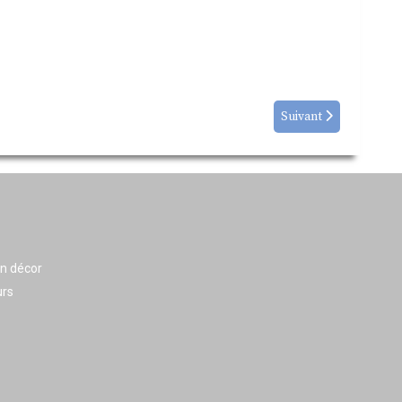
Suivant
en décor
urs